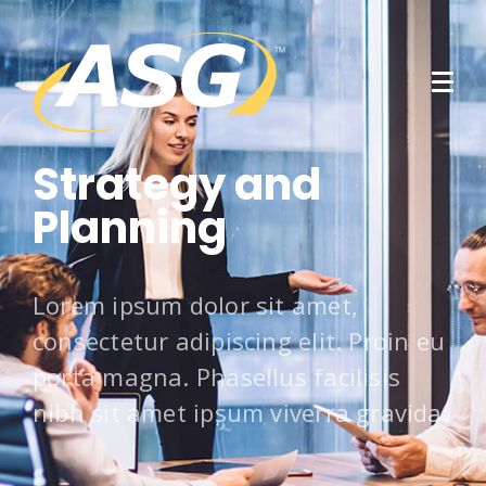
Strategy and
Planning
Lorem ipsum dolor sit amet,
consectetur adipiscing elit. Proin eu
porta magna. Phasellus facilisis
nibh sit amet ipsum viverra gravida.